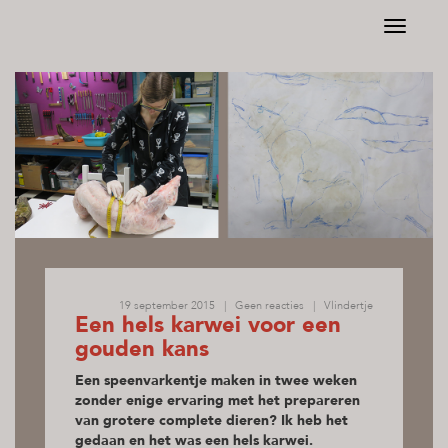
Toggle
navigati
19 september 2015 | Geen reacties | Vlindertje
Een hels karwei voor een
gouden kans
Een speenvarkentje maken in twee weken
zonder enige ervaring met het prepareren
van grotere complete dieren? Ik heb het
gedaan en het was een hels karwei.