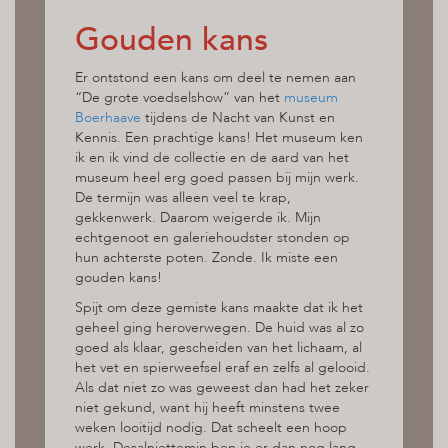
Gouden kans
Er ontstond een kans om deel te nemen aan
“De grote voedselshow” van het
museum
Boerhaave
tijdens de Nacht van Kunst en
Kennis. Een prachtige kans! Het museum ken
ik en ik vind de collectie en de aard van het
museum heel erg goed passen bij mijn werk.
De termijn was alleen veel te krap,
gekkenwerk. Daarom weigerde ik. Mijn
echtgenoot en galeriehoudster stonden op
hun achterste poten. Zonde. Ik miste een
gouden kans!
Spijt om deze gemiste kans maakte dat ik het
geheel ging heroverwegen. De huid was al zo
goed als klaar, gescheiden van het lichaam, al
het vet en spierweefsel eraf en zelfs al gelooid.
Als dat niet zo was geweest dan had het zeker
niet gekund, want hij heeft minstens twee
weken looitijd nodig. Dat scheelt een hoop
werk. Desalniettemin ben je er dan nog lang