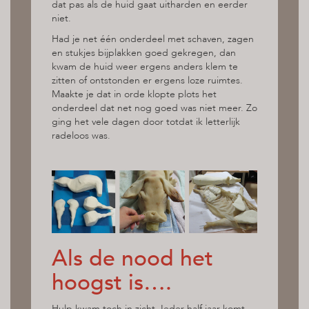
dat pas als de huid gaat uitharden en eerder
niet.
Had je net één onderdeel met schaven, zagen
en stukjes bijplakken goed gekregen, dan
kwam de huid weer ergens anders klem te
zitten of ontstonden er ergens loze ruimtes.
Maakte je dat in orde klopte plots het
onderdeel dat net nog goed was niet meer. Zo
ging het vele dagen door totdat ik letterlijk
radeloos was.
Als de nood het
hoogst is….
Hulp kwam toch in zicht. Ieder half jaar komt