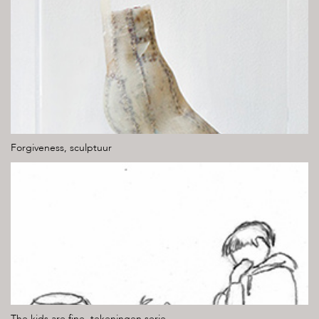
Forgiveness, sculptuur
The kids are fine, tekeningen serie