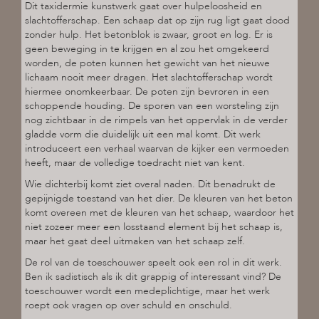
Dit taxidermie kunstwerk gaat over hulpeloosheid en
slachtofferschap. Een schaap dat op zijn rug ligt gaat dood
zonder hulp. Het betonblok is zwaar, groot en log. Er is
geen beweging in te krijgen en al zou het omgekeerd
worden, de poten kunnen het gewicht van het nieuwe
lichaam nooit meer dragen. Het slachtofferschap wordt
hiermee onomkeerbaar. De poten zijn bevroren in een
schoppende houding. De sporen van een worsteling zijn
nog zichtbaar in de rimpels van het oppervlak in de verder
gladde vorm die duidelijk uit een mal komt. Dit werk
introduceert een verhaal waarvan de kijker een vermoeden
heeft, maar de volledige toedracht niet van kent.
Wie dichterbij komt ziet overal naden. Dit benadrukt de
gepijnigde toestand van het dier. De kleuren van het beton
komt overeen met de kleuren van het schaap, waardoor het
niet zozeer meer een losstaand element bij het schaap is,
maar het gaat deel uitmaken van het schaap zelf.
De rol van de toeschouwer speelt ook een rol in dit werk.
Ben ik sadistisch als ik dit grappig of interessant vind? De
toeschouwer wordt een medeplichtige, maar het werk
roept ook vragen op over schuld en onschuld.