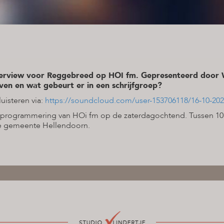
erview voor Reggebreed op HOI fm. Gepresenteerd door Wi
jven en wat gebeurt er in een schrijfgroep?
luisteren via:
https://soundcloud.com/user-153706118/16-10-2021-
 programmering van HOi fm op de zaterdagochtend. Tussen 10.0
 de gemeente Hellendoorn.