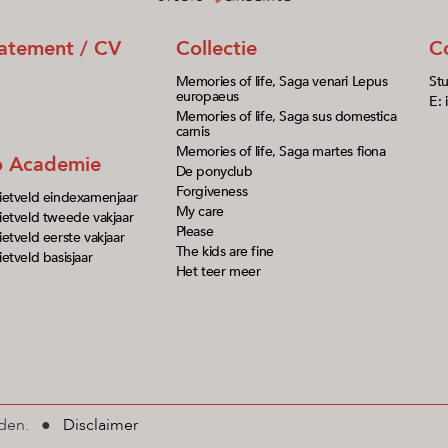
tatement / CV
Collectie
C
Memories of life, Saga venari Lepus
Stu
europaeus
E: 
Memories of life, Saga sus domestica
carnis
Memories of life, Saga martes fiona
io Academie
De ponyclub
Forgiveness
ietveld eindexamenjaar
My care
etveld tweede vakjaar
Please
etveld eerste vakjaar
The kids are fine
etveld basisjaar
Het teer meer
ouden. ●
Disclaimer