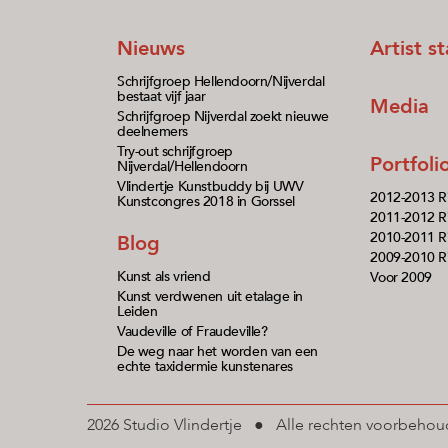
Nieuws
Artist s
Schrijfgroep Hellendoorn/Nijverdal
bestaat vijf jaar
Media
Schrijfgroep Nijverdal zoekt nieuwe
deelnemers
Try-out schrijfgroep
Portfol
Nijverdal/Hellendoorn
Vlindertje Kunstbuddy bij UWV
2012-2013 R
Kunstcongres 2018 in Gorssel
2011-2012 Ri
2010-2011 Ri
Blog
2009-2010 Ri
Kunst als vriend
Voor 2009
Kunst verdwenen uit etalage in
Leiden
Vaudeville of Fraudeville?
De weg naar het worden van een
echte taxidermie kunstenares
2026 Studio Vlindertje ● Alle rechten voorbeh