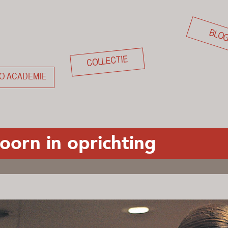
BLO
COLLECTIE
O ACADEMIE
oorn in oprichting