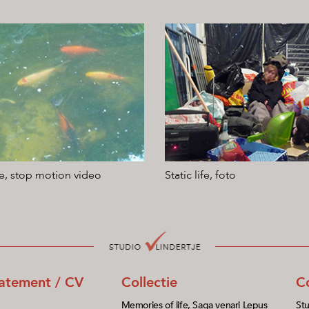
e, stop motion video
Static life, foto
tatement / CV
Collectie
C
Memories of life, Saga venari Lepus
Stu