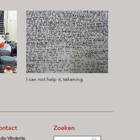
I can not help it, tekening
ontact
Zoeken
dio Vlindertje