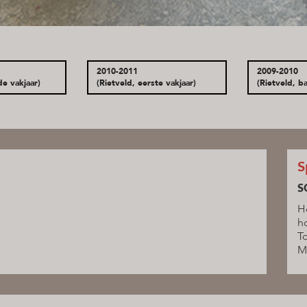
2010-2011
2009-2010
de vakjaar)
(Rietveld, eerste vakjaar)
(Rietveld, ba
S
S
H
h
T
M