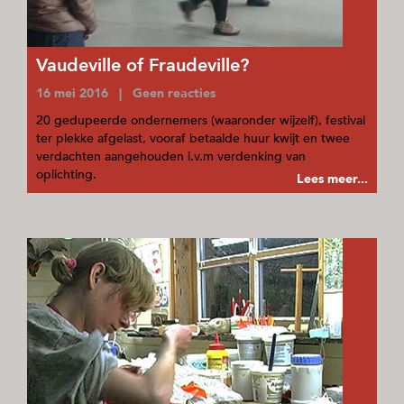
Vaudeville of Fraudeville?
16 mei 2016 | Geen reacties
20 gedupeerde ondernemers (waaronder wijzelf), festival
ter plekke afgelast, vooraf betaalde huur kwijt en twee
verdachten aangehouden i.v.m verdenking van
oplichting.
Lees meer...