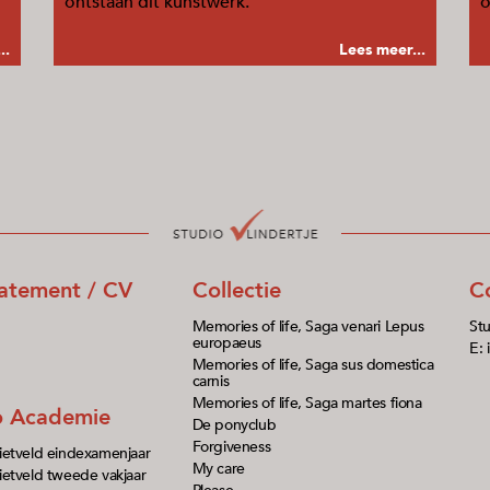
ontstaan dit kunstwerk.
o
..
Lees meer...
tatement / CV
Collectie
C
Memories of life, Saga venari Lepus
Stu
europaeus
E: 
Memories of life, Saga sus domestica
carnis
Memories of life, Saga martes fiona
io Academie
De ponyclub
Forgiveness
ietveld eindexamenjaar
My care
etveld tweede vakjaar