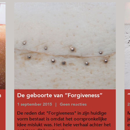
n
De geboorte van “Forgiveness”
1 september 2015 | Geen reacties
2
De reden dat "Forgiveness" in zijn huidige
M
vorm bestaat is omdat het oorspronkelijke
j
idee mislukt was. Het hele verhaal achter het
e