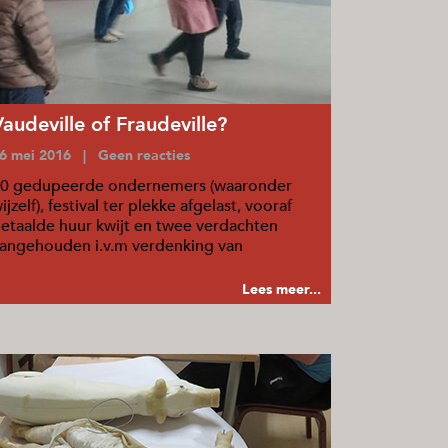
Vaudeville of Fraudeville?
6 mei 2016 | Geen reacties
0 gedupeerde ondernemers (waaronder
ijzelf), festival ter plekke afgelast, vooraf
etaalde huur kwijt en twee verdachten
angehouden i.v.m verdenking van
plichting.
Lees meer...