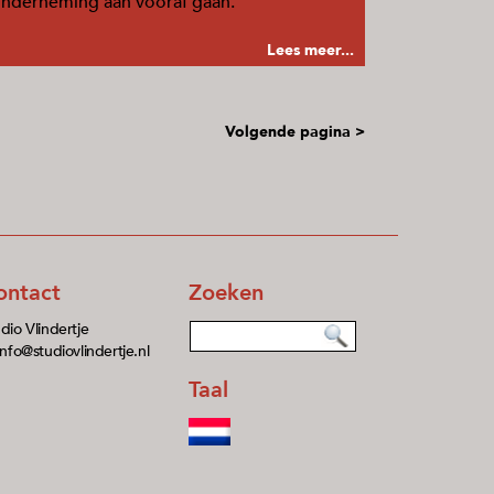
nderneming aan vooraf gaan.
Lees meer...
Volgende pagina >
ontact
Zoeken
dio Vlindertje
info@studiovlindertje.nl
Taal