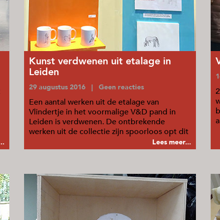
Kunst verdwenen uit etalage in
Leiden
1
29 augustus 2016 | Geen reacties
t
2
w
Een aantal werken uit de etalage van
b
Vlindertje in het voormalige V&D pand in
a
Leiden is verdwenen. De ontbrekende
o
werken uit de collectie zijn spoorloos opt dit
moment.
..
Lees meer...