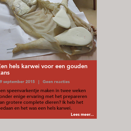
Een hels karwei voor een gouden
kans
9 september 2015 | Geen reacties
en speenvarkentje maken in twee weken
onder enige ervaring met het prepareren
an grotere complete dieren? Ik heb het
edaan en het was een hels karwei.
Lees meer...