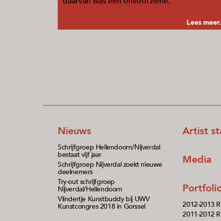
daarvan was een onvoorziene.
Lees meer.
Nieuws
Artist s
Schrijfgroep Hellendoorn/Nijverdal
bestaat vijf jaar
Media
Schrijfgroep Nijverdal zoekt nieuwe
deelnemers
Try-out schrijfgroep
Portfol
Nijverdal/Hellendoorn
Vlindertje Kunstbuddy bij UWV
2012-2013 R
Kunstcongres 2018 in Gorssel
2011-2012 Ri