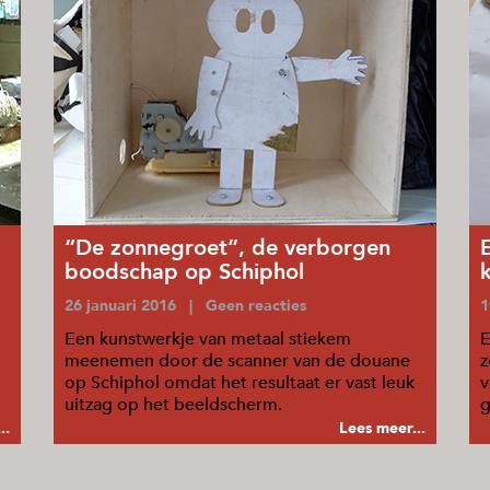
“De zonnegroet”, de verborgen
boodschap op Schiphol
26 januari 2016 | Geen reacties
1
Een kunstwerkje van metaal stiekem
E
meenemen door de scanner van de douane
z
op Schiphol omdat het resultaat er vast leuk
v
uitzag op het beeldscherm.
g
..
Lees meer...