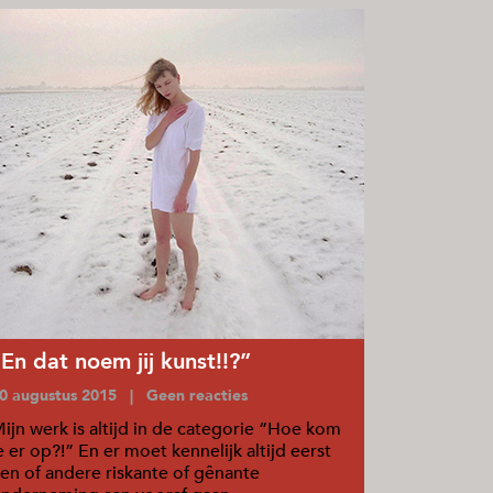
“En dat noem jij kunst!!?”
0 augustus 2015 | Geen reacties
ijn werk is altijd in de categorie “Hoe kom
e er op?!” En er moet kennelijk altijd eerst
en of andere riskante of gênante