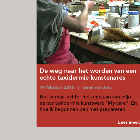
De weg naar het worden van een
echte taxidermie kunstenares
14 februari 2016 | Geen reacties
Het verhaal achter het ontstaan van mijn
eerste taxidermie kunstwerk "My care". En
hoe ik begonnen ben met prepareren.
Lees meer.