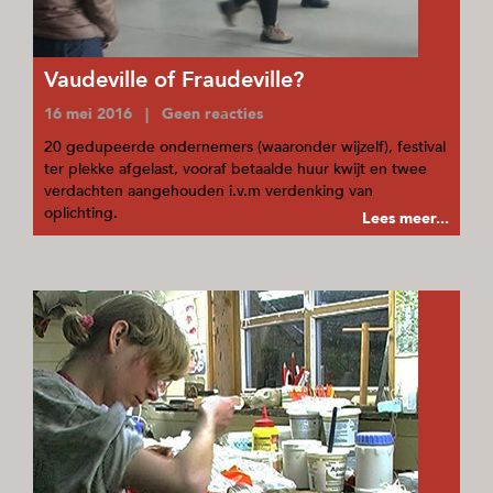
Vaudeville of Fraudeville?
16 mei 2016 | Geen reacties
20 gedupeerde ondernemers (waaronder wijzelf), festival
ter plekke afgelast, vooraf betaalde huur kwijt en twee
verdachten aangehouden i.v.m verdenking van
oplichting.
Lees meer...