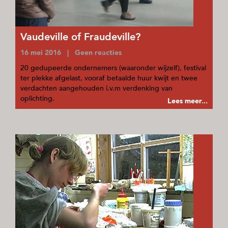
Vaudeville of Fraudeville?
16 mei 2016 | Geen reacties
20 gedupeerde ondernemers (waaronder wijzelf), festival
ter plekke afgelast, vooraf betaalde huur kwijt en twee
verdachten aangehouden i.v.m verdenking van
oplichting.
Lees meer...