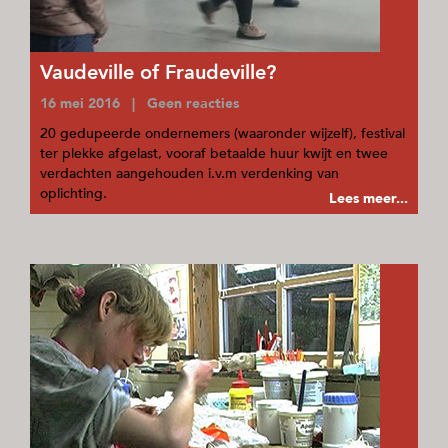
Vaudeville of Fraudeville?
16 mei 2016 | Geen reacties
20 gedupeerde ondernemers (waaronder wijzelf), festival
ter plekke afgelast, vooraf betaalde huur kwijt en twee
verdachten aangehouden i.v.m verdenking van
oplichting.
Lees meer...