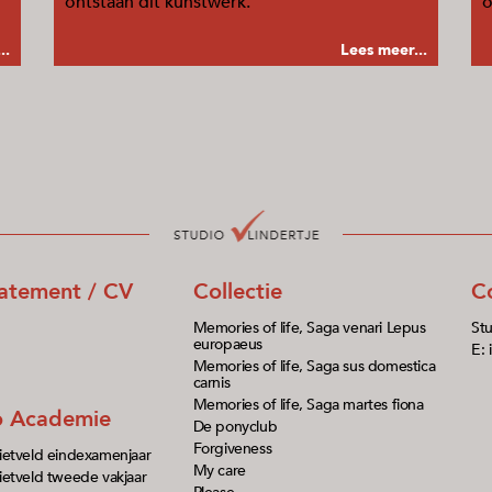
ontstaan dit kunstwerk.
o
..
Lees meer...
tatement / CV
Collectie
C
Memories of life, Saga venari Lepus
Stu
europaeus
E: 
Memories of life, Saga sus domestica
carnis
Memories of life, Saga martes fiona
io Academie
De ponyclub
Forgiveness
ietveld eindexamenjaar
My care
etveld tweede vakjaar