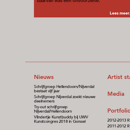
daarvan was een onvoorziene.
Lees meer.
Nieuws
Artist s
Schrijfgroep Hellendoorn/Nijverdal
bestaat vijf jaar
Media
Schrijfgroep Nijverdal zoekt nieuwe
deelnemers
Try-out schrijfgroep
Portfol
Nijverdal/Hellendoorn
Vlindertje Kunstbuddy bij UWV
2012-2013 R
Kunstcongres 2018 in Gorssel
2011-2012 Ri