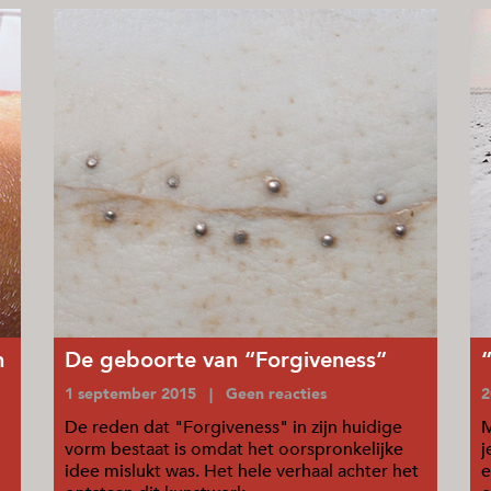
n
De geboorte van “Forgiveness”
1 september 2015 | Geen reacties
2
De reden dat "Forgiveness" in zijn huidige
M
vorm bestaat is omdat het oorspronkelijke
j
idee mislukt was. Het hele verhaal achter het
e