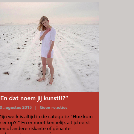
“En dat noem jij kunst!!?”
0 augustus 2015 | Geen reacties
ijn werk is altijd in de categorie “Hoe kom
e er op?!” En er moet kennelijk altijd eerst
en of andere riskante of gênante