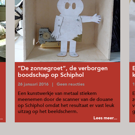
“De zonnegroet”, de verborgen
boodschap op Schiphol
26 januari 2016 | Geen reacties
1
Een kunstwerkje van metaal stiekem
E
meenemen door de scanner van de douane
z
op Schiphol omdat het resultaat er vast leuk
v
uitzag op het beeldscherm.
g
..
Lees meer...