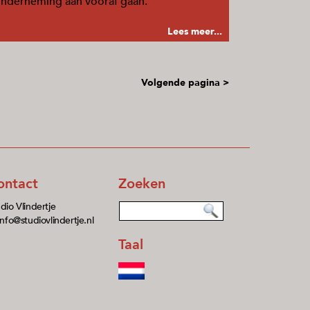
nderneming aan vooraf gaan.
Lees meer...
Volgende pagina >
ontact
Zoeken
dio Vlindertje
info@studiovlindertje.nl
Taal