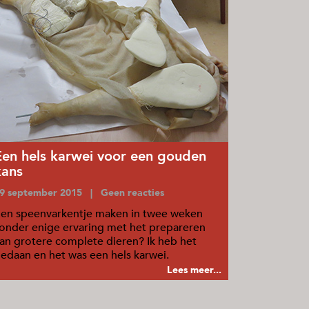
Een hels karwei voor een gouden
kans
9 september 2015 | Geen reacties
en speenvarkentje maken in twee weken
onder enige ervaring met het prepareren
an grotere complete dieren? Ik heb het
edaan en het was een hels karwei.
Lees meer...