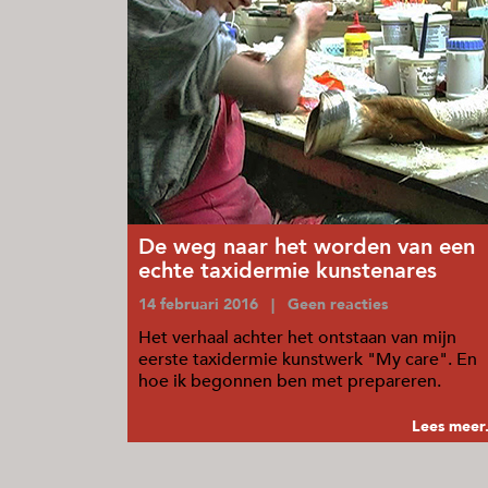
De weg naar het worden van een
echte taxidermie kunstenares
14 februari 2016 | Geen reacties
Het verhaal achter het ontstaan van mijn
eerste taxidermie kunstwerk "My care". En
hoe ik begonnen ben met prepareren.
Lees meer.