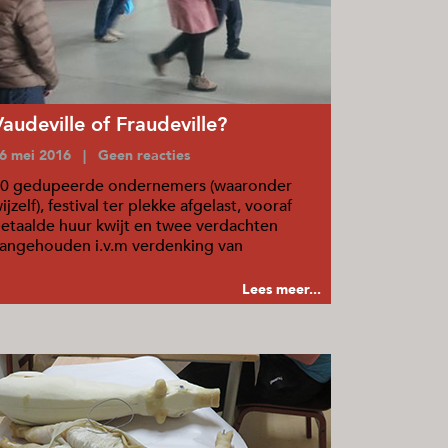
Vaudeville of Fraudeville?
6 mei 2016 | Geen reacties
0 gedupeerde ondernemers (waaronder
ijzelf), festival ter plekke afgelast, vooraf
etaalde huur kwijt en twee verdachten
angehouden i.v.m verdenking van
plichting.
Lees meer...