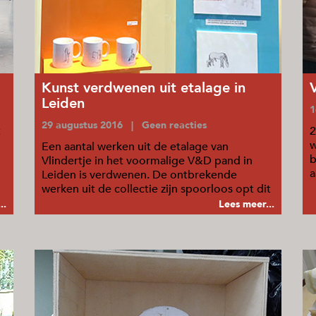
Kunst verdwenen uit etalage in
Leiden
1
29 augustus 2016 | Geen reacties
t
2
w
Een aantal werken uit de etalage van
b
Vlindertje in het voormalige V&D pand in
a
Leiden is verdwenen. De ontbrekende
o
werken uit de collectie zijn spoorloos opt dit
moment.
..
Lees meer...