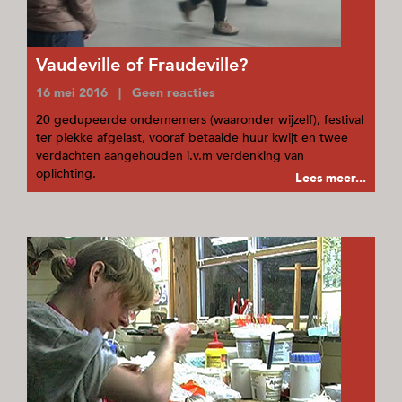
Vaudeville of Fraudeville?
16 mei 2016 | Geen reacties
20 gedupeerde ondernemers (waaronder wijzelf), festival
ter plekke afgelast, vooraf betaalde huur kwijt en twee
verdachten aangehouden i.v.m verdenking van
oplichting.
Lees meer...