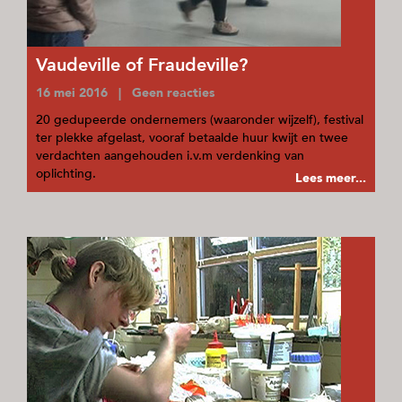
Vaudeville of Fraudeville?
16 mei 2016 | Geen reacties
20 gedupeerde ondernemers (waaronder wijzelf), festival
ter plekke afgelast, vooraf betaalde huur kwijt en twee
verdachten aangehouden i.v.m verdenking van
oplichting.
Lees meer...