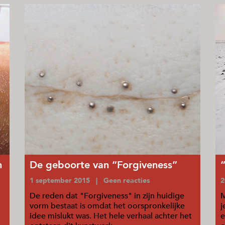
n
De geboorte van “Forgiveness”
1 september 2015 | Geen reacties
2
De reden dat "Forgiveness" in zijn huidige
M
vorm bestaat is omdat het oorspronkelijke
j
idee mislukt was. Het hele verhaal achter het
e