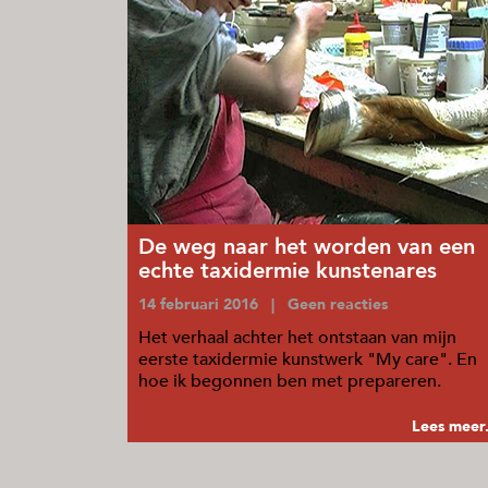
De weg naar het worden van een
echte taxidermie kunstenares
14 februari 2016 | Geen reacties
Het verhaal achter het ontstaan van mijn
eerste taxidermie kunstwerk "My care". En
hoe ik begonnen ben met prepareren.
Lees meer.