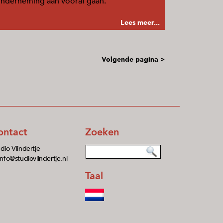
nderneming aan vooraf gaan.
Lees meer...
Volgende pagina >
ontact
Zoeken
dio Vlindertje
info@studiovlindertje.nl
Taal