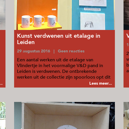
Kunst verdwenen uit etalage in
Leiden
1
29 augustus 2016 | Geen reacties
t
2
w
Een aantal werken uit de etalage van
b
Vlindertje in het voormalige V&D pand in
a
Leiden is verdwenen. De ontbrekende
o
werken uit de collectie zijn spoorloos opt dit
moment.
..
Lees meer...