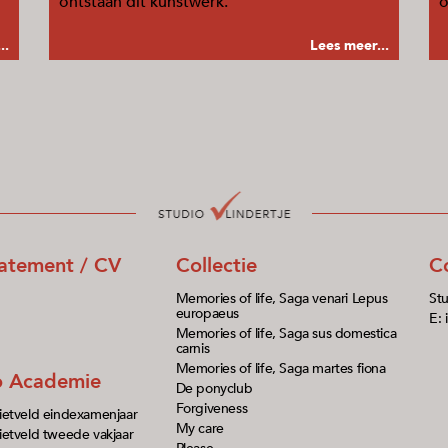
ontstaan dit kunstwerk.
o
..
Lees meer...
tatement / CV
Collectie
C
Memories of life, Saga venari Lepus
Stu
europaeus
E: 
Memories of life, Saga sus domestica
carnis
Memories of life, Saga martes fiona
io Academie
De ponyclub
Forgiveness
ietveld eindexamenjaar
My care
etveld tweede vakjaar