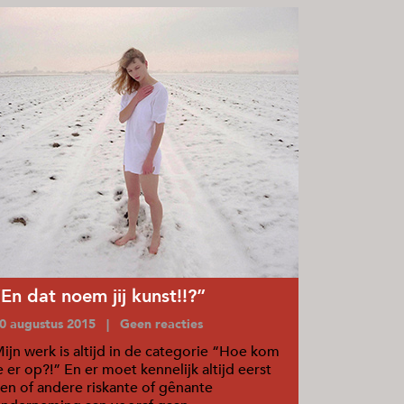
“En dat noem jij kunst!!?”
0 augustus 2015 | Geen reacties
ijn werk is altijd in de categorie “Hoe kom
e er op?!” En er moet kennelijk altijd eerst
en of andere riskante of gênante