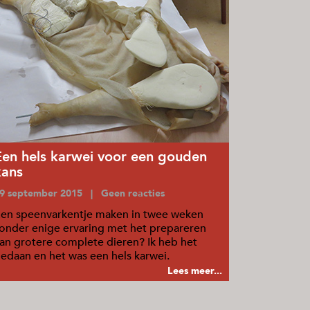
Een hels karwei voor een gouden
kans
9 september 2015 | Geen reacties
en speenvarkentje maken in twee weken
onder enige ervaring met het prepareren
an grotere complete dieren? Ik heb het
edaan en het was een hels karwei.
Lees meer...