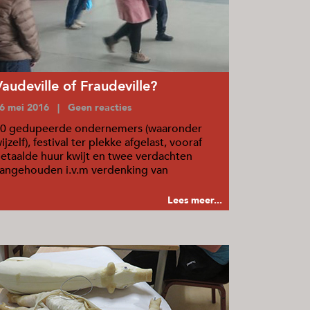
Vaudeville of Fraudeville?
6 mei 2016 | Geen reacties
0 gedupeerde ondernemers (waaronder
ijzelf), festival ter plekke afgelast, vooraf
etaalde huur kwijt en twee verdachten
angehouden i.v.m verdenking van
plichting.
Lees meer...