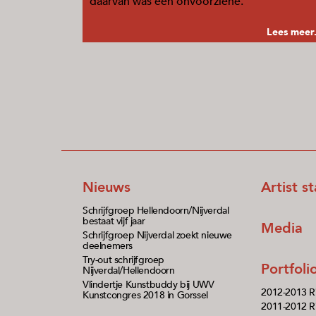
daarvan was een onvoorziene.
Lees meer.
Nieuws
Artist s
Schrijfgroep Hellendoorn/Nijverdal
bestaat vijf jaar
Media
Schrijfgroep Nijverdal zoekt nieuwe
deelnemers
Try-out schrijfgroep
Portfol
Nijverdal/Hellendoorn
Vlindertje Kunstbuddy bij UWV
2012-2013 R
Kunstcongres 2018 in Gorssel
2011-2012 Ri