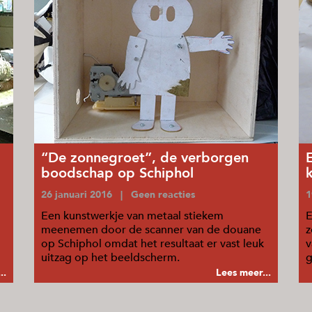
“De zonnegroet”, de verborgen
boodschap op Schiphol
26 januari 2016 | Geen reacties
1
Een kunstwerkje van metaal stiekem
E
meenemen door de scanner van de douane
z
op Schiphol omdat het resultaat er vast leuk
v
uitzag op het beeldscherm.
g
..
Lees meer...