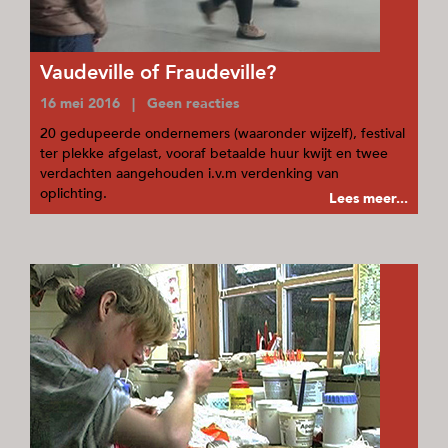
Vaudeville of Fraudeville?
16 mei 2016 | Geen reacties
20 gedupeerde ondernemers (waaronder wijzelf), festival
ter plekke afgelast, vooraf betaalde huur kwijt en twee
verdachten aangehouden i.v.m verdenking van
oplichting.
Lees meer...