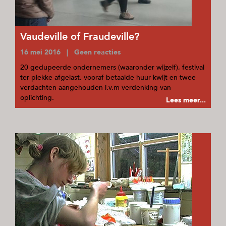
Vaudeville of Fraudeville?
16 mei 2016 | Geen reacties
20 gedupeerde ondernemers (waaronder wijzelf), festival
ter plekke afgelast, vooraf betaalde huur kwijt en twee
verdachten aangehouden i.v.m verdenking van
oplichting.
Lees meer...