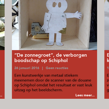
“De zonnegroet”, de verborgen
boodschap op Schiphol
26 januari 2016 | Geen reacties
1
Een kunstwerkje van metaal stiekem
E
meenemen door de scanner van de douane
z
op Schiphol omdat het resultaat er vast leuk
v
uitzag op het beeldscherm.
g
..
Lees meer...