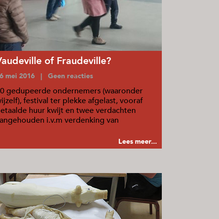
Vaudeville of Fraudeville?
6 mei 2016 | Geen reacties
0 gedupeerde ondernemers (waaronder
ijzelf), festival ter plekke afgelast, vooraf
etaalde huur kwijt en twee verdachten
angehouden i.v.m verdenking van
plichting.
Lees meer...