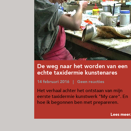
De weg naar het worden van een
echte taxidermie kunstenares
14 februari 2016 | Geen reacties
Het verhaal achter het ontstaan van mijn
eerste taxidermie kunstwerk "My care". En
hoe ik begonnen ben met prepareren.
Lees meer.