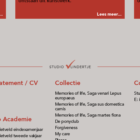
ontstaan dit kunstwerk.
o
..
Lees meer...
tatement / CV
Collectie
C
Memories of life, Saga venari Lepus
Stu
europaeus
E: 
Memories of life, Saga sus domestica
carnis
Memories of life, Saga martes fiona
io Academie
De ponyclub
Forgiveness
ietveld eindexamenjaar
My care
etveld tweede vakjaar