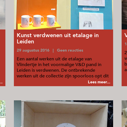
Kunst verdwenen uit etalage in
Leiden
1
29 augustus 2016 | Geen reacties
t
2
w
Een aantal werken uit de etalage van
b
Vlindertje in het voormalige V&D pand in
a
Leiden is verdwenen. De ontbrekende
o
werken uit de collectie zijn spoorloos opt dit
moment.
..
Lees meer...