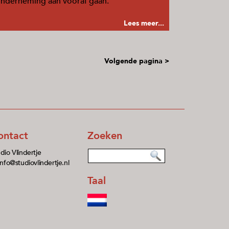
nderneming aan vooraf gaan.
Lees meer...
Volgende pagina >
ontact
Zoeken
dio Vlindertje
info@studiovlindertje.nl
Taal