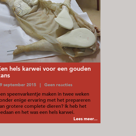
Een hels karwei voor een gouden
kans
9 september 2015 | Geen reacties
en speenvarkentje maken in twee weken
onder enige ervaring met het prepareren
an grotere complete dieren? Ik heb het
edaan en het was een hels karwei.
Lees meer...