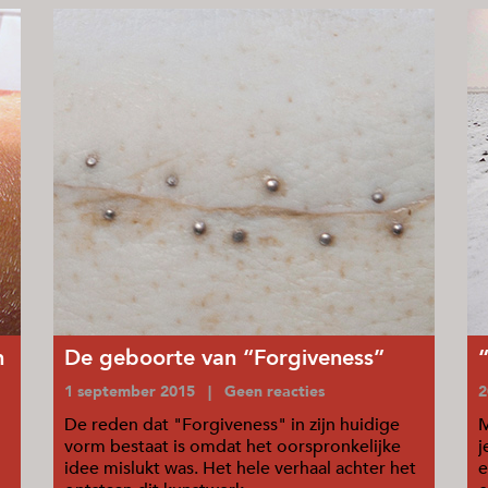
n
De geboorte van “Forgiveness”
1 september 2015 | Geen reacties
2
De reden dat "Forgiveness" in zijn huidige
M
vorm bestaat is omdat het oorspronkelijke
j
idee mislukt was. Het hele verhaal achter het
e