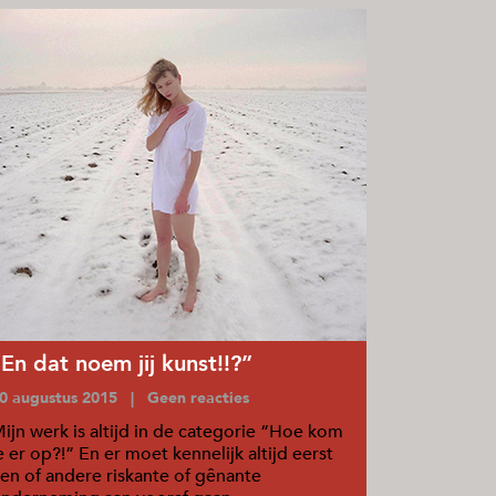
“En dat noem jij kunst!!?”
0 augustus 2015 | Geen reacties
ijn werk is altijd in de categorie “Hoe kom
e er op?!” En er moet kennelijk altijd eerst
en of andere riskante of gênante