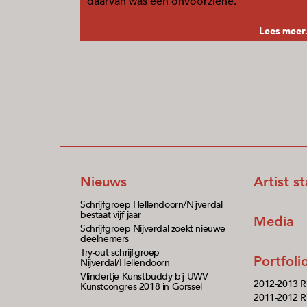
daarvan was een onvoorziene.
Lees meer.
Nieuws
Artist s
Schrijfgroep Hellendoorn/Nijverdal
bestaat vijf jaar
Media
Schrijfgroep Nijverdal zoekt nieuwe
deelnemers
Try-out schrijfgroep
Portfol
Nijverdal/Hellendoorn
Vlindertje Kunstbuddy bij UWV
2012-2013 R
Kunstcongres 2018 in Gorssel
2011-2012 Ri