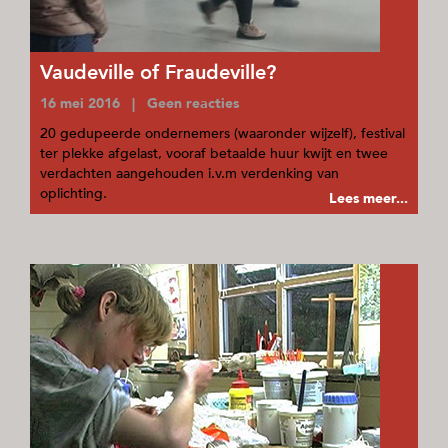
Vaudeville of Fraudeville?
16 mei 2016 | Geen reacties
20 gedupeerde ondernemers (waaronder wijzelf), festival
ter plekke afgelast, vooraf betaalde huur kwijt en twee
verdachten aangehouden i.v.m verdenking van
oplichting.
Lees meer...