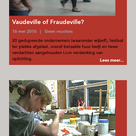
Vaudeville of Fraudeville?
16 mei 2016 | Geen reacties
20 gedupeerde ondernemers (waaronder wijzelf), festival
ter plekke afgelast, vooraf betaalde huur kwijt en twee
verdachten aangehouden i.v.m verdenking van
oplichting.
Lees meer...