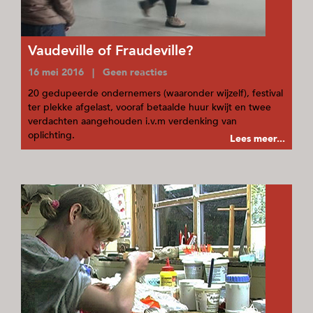
Vaudeville of Fraudeville?
16 mei 2016 | Geen reacties
20 gedupeerde ondernemers (waaronder wijzelf), festival
ter plekke afgelast, vooraf betaalde huur kwijt en twee
verdachten aangehouden i.v.m verdenking van
oplichting.
Lees meer...