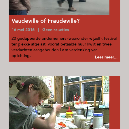
Vaudeville of Fraudeville?
16 mei 2016 | Geen reacties
20 gedupeerde ondernemers (waaronder wijzelf), festival
ter plekke afgelast, vooraf betaalde huur kwijt en twee
verdachten aangehouden i.v.m verdenking van
oplichting.
Lees meer...