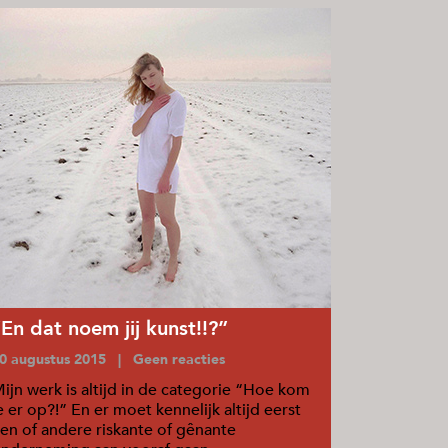
“En dat noem jij kunst!!?”
0 augustus 2015 | Geen reacties
ijn werk is altijd in de categorie “Hoe kom
e er op?!” En er moet kennelijk altijd eerst
en of andere riskante of gênante