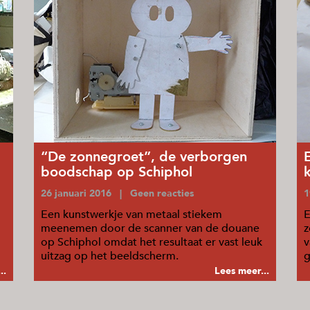
“De zonnegroet”, de verborgen
boodschap op Schiphol
26 januari 2016 | Geen reacties
1
Een kunstwerkje van metaal stiekem
E
meenemen door de scanner van de douane
z
op Schiphol omdat het resultaat er vast leuk
v
uitzag op het beeldscherm.
g
..
Lees meer...