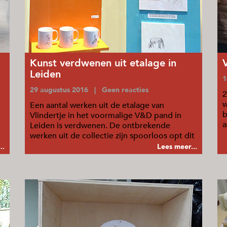
Kunst verdwenen uit etalage in
Leiden
1
29 augustus 2016 | Geen reacties
t
2
w
Een aantal werken uit de etalage van
b
Vlindertje in het voormalige V&D pand in
a
Leiden is verdwenen. De ontbrekende
o
werken uit de collectie zijn spoorloos opt dit
moment.
..
Lees meer...