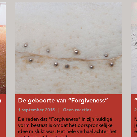
n
De geboorte van “Forgiveness”
1 september 2015 | Geen reacties
2
De reden dat "Forgiveness" in zijn huidige
M
vorm bestaat is omdat het oorspronkelijke
j
idee mislukt was. Het hele verhaal achter het
e