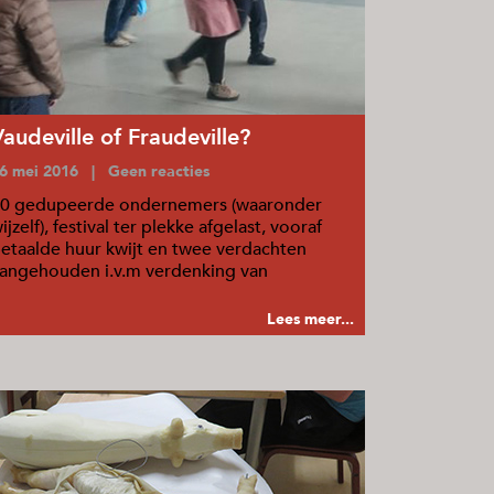
Vaudeville of Fraudeville?
6 mei 2016 | Geen reacties
0 gedupeerde ondernemers (waaronder
ijzelf), festival ter plekke afgelast, vooraf
etaalde huur kwijt en twee verdachten
angehouden i.v.m verdenking van
plichting.
Lees meer...