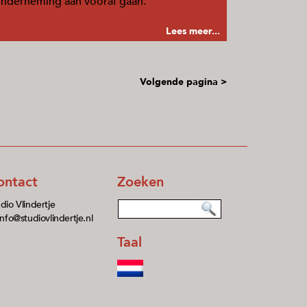
nderneming aan vooraf gaan.
Lees meer...
Volgende pagina >
ontact
Zoeken
dio Vlindertje
info@studiovlindertje.nl
Taal