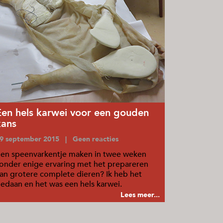
Een hels karwei voor een gouden
kans
9 september 2015 | Geen reacties
en speenvarkentje maken in twee weken
onder enige ervaring met het prepareren
an grotere complete dieren? Ik heb het
edaan en het was een hels karwei.
Lees meer...