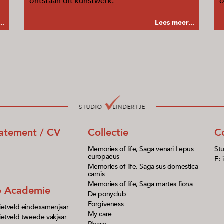
ontstaan dit kunstwerk.
o
..
Lees meer...
tatement / CV
Collectie
C
Memories of life, Saga venari Lepus
Stu
europaeus
E: 
Memories of life, Saga sus domestica
carnis
Memories of life, Saga martes fiona
io Academie
De ponyclub
Forgiveness
ietveld eindexamenjaar
My care
etveld tweede vakjaar