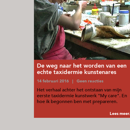
De weg naar het worden van een
echte taxidermie kunstenares
14 februari 2016 | Geen reacties
Het verhaal achter het ontstaan van mijn
eerste taxidermie kunstwerk "My care". En
hoe ik begonnen ben met prepareren.
Lees meer.