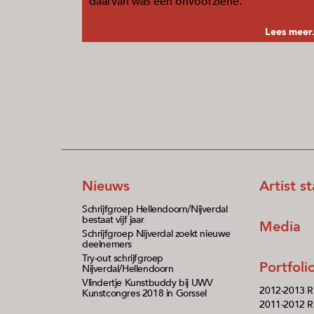
daarvan was een onvoorziene.
Lees meer.
Nieuws
Artist s
Schrijfgroep Hellendoorn/Nijverdal
bestaat vijf jaar
Media
Schrijfgroep Nijverdal zoekt nieuwe
deelnemers
Try-out schrijfgroep
Portfol
Nijverdal/Hellendoorn
Vlindertje Kunstbuddy bij UWV
2012-2013 R
Kunstcongres 2018 in Gorssel
2011-2012 Ri