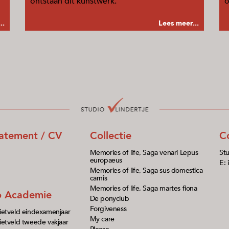
ontstaan dit kunstwerk.
o
..
Lees meer...
tatement / CV
Collectie
C
Memories of life, Saga venari Lepus
Stu
europaeus
E: 
Memories of life, Saga sus domestica
carnis
Memories of life, Saga martes fiona
io Academie
De ponyclub
Forgiveness
ietveld eindexamenjaar
My care
etveld tweede vakjaar