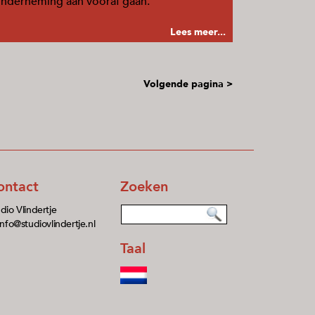
nderneming aan vooraf gaan.
Lees meer...
Volgende pagina >
ontact
Zoeken
dio Vlindertje
info@studiovlindertje.nl
Taal