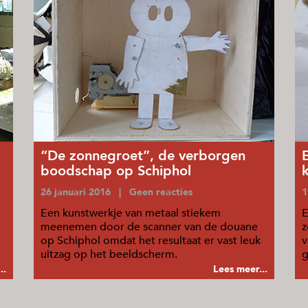
“De zonnegroet”, de verborgen
boodschap op Schiphol
26 januari 2016 | Geen reacties
1
Een kunstwerkje van metaal stiekem
E
meenemen door de scanner van de douane
z
op Schiphol omdat het resultaat er vast leuk
v
uitzag op het beeldscherm.
g
..
Lees meer...