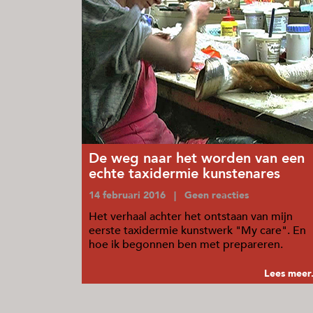
De weg naar het worden van een
echte taxidermie kunstenares
14 februari 2016 | Geen reacties
Het verhaal achter het ontstaan van mijn
eerste taxidermie kunstwerk "My care". En
hoe ik begonnen ben met prepareren.
Lees meer.