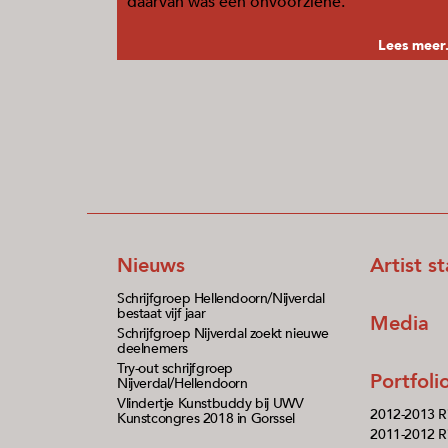
daarvan was een onvoorziene.
Lees meer.
Nieuws
Artist s
Schrijfgroep Hellendoorn/Nijverdal
bestaat vijf jaar
Media
Schrijfgroep Nijverdal zoekt nieuwe
deelnemers
Try-out schrijfgroep
Portfol
Nijverdal/Hellendoorn
Vlindertje Kunstbuddy bij UWV
2012-2013 R
Kunstcongres 2018 in Gorssel
2011-2012 Ri