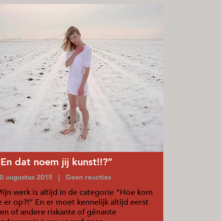
“En dat noem jij kunst!!?”
0 augustus 2015 | Geen reacties
ijn werk is altijd in de categorie “Hoe kom
e er op?!” En er moet kennelijk altijd eerst
en of andere riskante of gênante