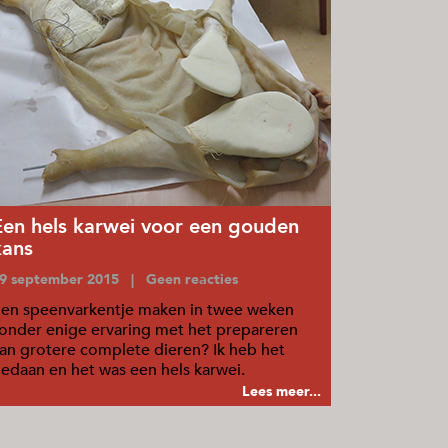
Een hels karwei voor een gouden
kans
9 september 2015 | Geen reacties
en speenvarkentje maken in twee weken
onder enige ervaring met het prepareren
an grotere complete dieren? Ik heb het
edaan en het was een hels karwei.
Lees meer...