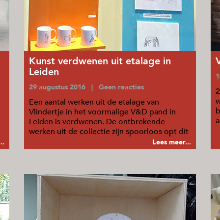
Kunst verdwenen uit etalage in
Leiden
1
29 augustus 2016 | Geen reacties
t
2
w
Een aantal werken uit de etalage van
b
Vlindertje in het voormalige V&D pand in
a
Leiden is verdwenen. De ontbrekende
o
werken uit de collectie zijn spoorloos opt dit
moment.
..
Lees meer...