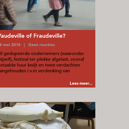
Vaudeville of Fraudeville?
6 mei 2016 | Geen reacties
0 gedupeerde ondernemers (waaronder
ijzelf), festival ter plekke afgelast, vooraf
etaalde huur kwijt en twee verdachten
angehouden i.v.m verdenking van
plichting.
Lees meer...