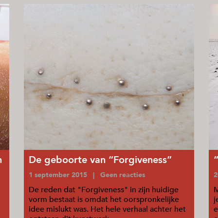
n
De geboorte van “Forgiveness”
1 september 2015 | Geen reacties
2
De reden dat "Forgiveness" in zijn huidige
M
vorm bestaat is omdat het oorspronkelijke
j
idee mislukt was. Het hele verhaal achter het
e