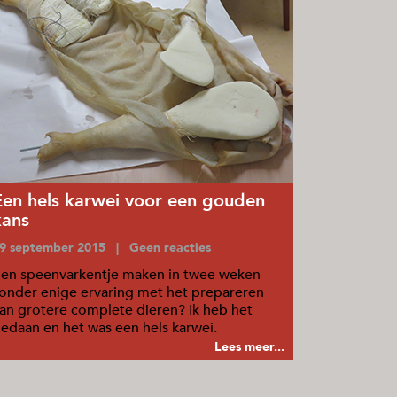
Een hels karwei voor een gouden
kans
9 september 2015 | Geen reacties
en speenvarkentje maken in twee weken
onder enige ervaring met het prepareren
an grotere complete dieren? Ik heb het
edaan en het was een hels karwei.
Lees meer...