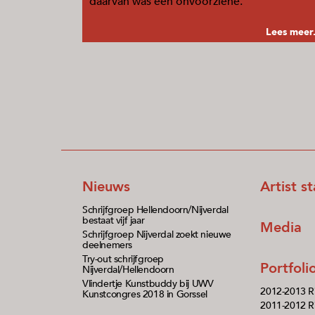
daarvan was een onvoorziene.
Lees meer.
Nieuws
Artist s
Schrijfgroep Hellendoorn/Nijverdal
bestaat vijf jaar
Media
Schrijfgroep Nijverdal zoekt nieuwe
deelnemers
Try-out schrijfgroep
Portfol
Nijverdal/Hellendoorn
Vlindertje Kunstbuddy bij UWV
2012-2013 R
Kunstcongres 2018 in Gorssel
2011-2012 Ri