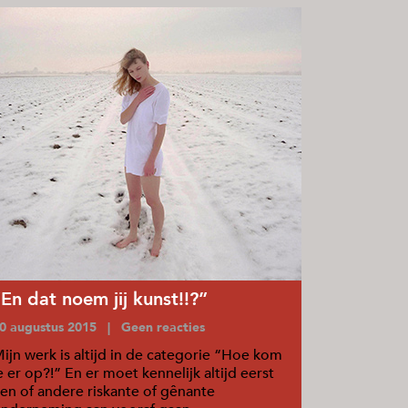
“En dat noem jij kunst!!?”
0 augustus 2015 | Geen reacties
ijn werk is altijd in de categorie “Hoe kom
e er op?!” En er moet kennelijk altijd eerst
en of andere riskante of gênante