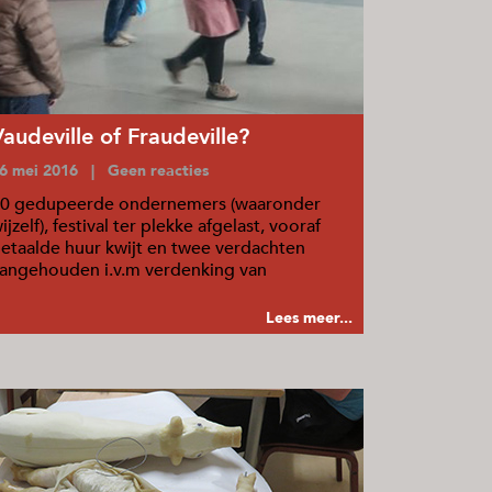
Vaudeville of Fraudeville?
6 mei 2016 | Geen reacties
0 gedupeerde ondernemers (waaronder
ijzelf), festival ter plekke afgelast, vooraf
etaalde huur kwijt en twee verdachten
angehouden i.v.m verdenking van
plichting.
Lees meer...