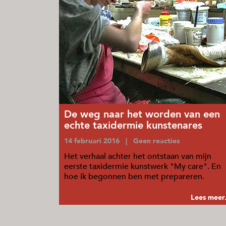
De weg naar het worden van een
echte taxidermie kunstenares
14 februari 2016 | Geen reacties
Het verhaal achter het ontstaan van mijn
eerste taxidermie kunstwerk "My care". En
hoe ik begonnen ben met prepareren.
Lees meer.