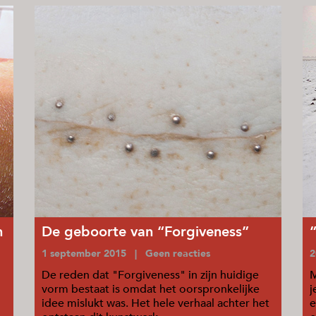
n
De geboorte van “Forgiveness”
1 september 2015 | Geen reacties
2
De reden dat "Forgiveness" in zijn huidige
M
vorm bestaat is omdat het oorspronkelijke
j
idee mislukt was. Het hele verhaal achter het
e