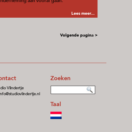
nderneming aan vooraf gaan.
Lees meer...
Volgende pagina >
ontact
Zoeken
dio Vlindertje
info@studiovlindertje.nl
Taal