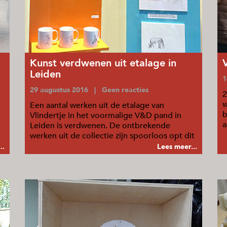
Kunst verdwenen uit etalage in
Leiden
1
29 augustus 2016 | Geen reacties
t
2
w
Een aantal werken uit de etalage van
b
Vlindertje in het voormalige V&D pand in
a
Leiden is verdwenen. De ontbrekende
o
werken uit de collectie zijn spoorloos opt dit
moment.
..
Lees meer...