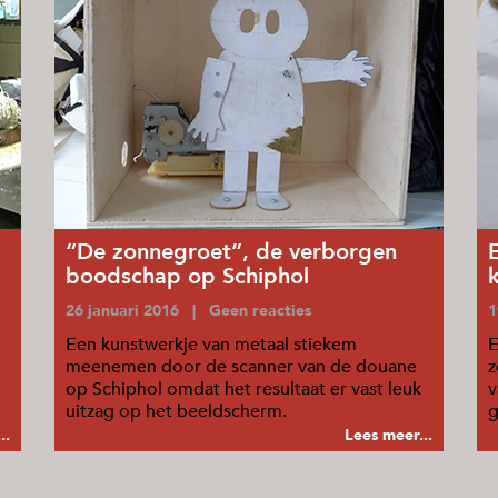
“De zonnegroet”, de verborgen
boodschap op Schiphol
26 januari 2016 | Geen reacties
1
Een kunstwerkje van metaal stiekem
E
meenemen door de scanner van de douane
z
op Schiphol omdat het resultaat er vast leuk
v
uitzag op het beeldscherm.
g
..
Lees meer...