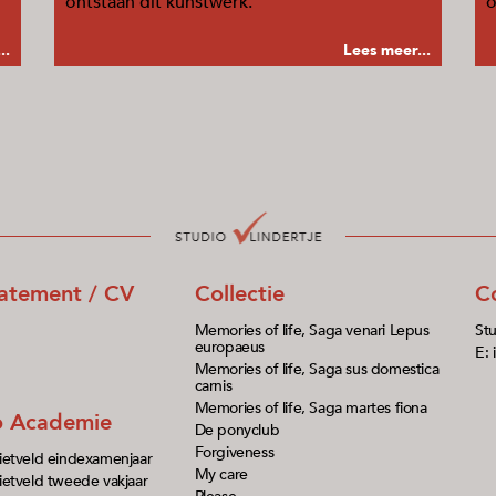
ontstaan dit kunstwerk.
o
..
Lees meer...
tatement / CV
Collectie
C
Memories of life, Saga venari Lepus
Stu
europaeus
E: 
Memories of life, Saga sus domestica
carnis
Memories of life, Saga martes fiona
io Academie
De ponyclub
Forgiveness
ietveld eindexamenjaar
My care
etveld tweede vakjaar