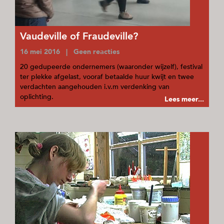
Vaudeville of Fraudeville?
16 mei 2016 | Geen reacties
20 gedupeerde ondernemers (waaronder wijzelf), festival
ter plekke afgelast, vooraf betaalde huur kwijt en twee
verdachten aangehouden i.v.m verdenking van
oplichting.
Lees meer...