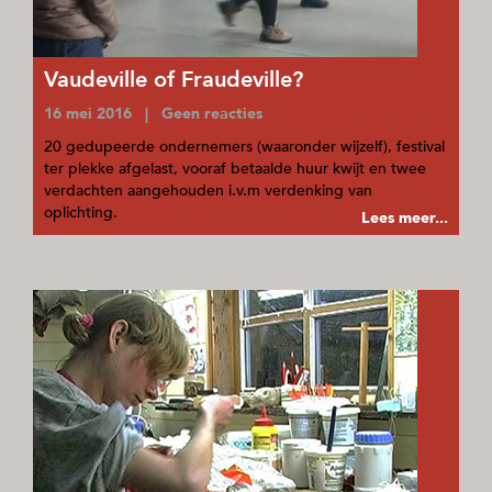
Vaudeville of Fraudeville?
16 mei 2016 | Geen reacties
20 gedupeerde ondernemers (waaronder wijzelf), festival
ter plekke afgelast, vooraf betaalde huur kwijt en twee
verdachten aangehouden i.v.m verdenking van
oplichting.
Lees meer...