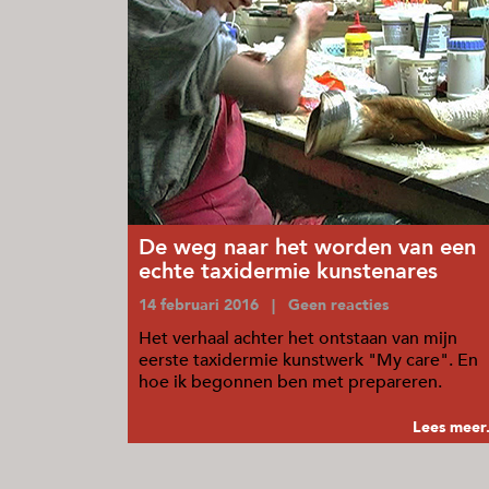
De weg naar het worden van een
echte taxidermie kunstenares
14 februari 2016 | Geen reacties
Het verhaal achter het ontstaan van mijn
eerste taxidermie kunstwerk "My care". En
hoe ik begonnen ben met prepareren.
Lees meer.