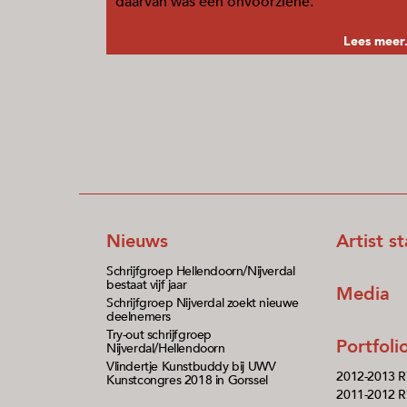
daarvan was een onvoorziene.
Lees meer.
Nieuws
Artist s
Schrijfgroep Hellendoorn/Nijverdal
bestaat vijf jaar
Media
Schrijfgroep Nijverdal zoekt nieuwe
deelnemers
Try-out schrijfgroep
Portfol
Nijverdal/Hellendoorn
Vlindertje Kunstbuddy bij UWV
2012-2013 R
Kunstcongres 2018 in Gorssel
2011-2012 Ri