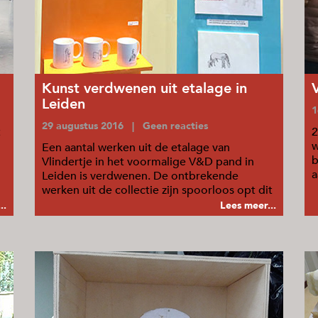
Kunst verdwenen uit etalage in
Leiden
1
29 augustus 2016 | Geen reacties
t
2
w
Een aantal werken uit de etalage van
b
Vlindertje in het voormalige V&D pand in
a
Leiden is verdwenen. De ontbrekende
o
werken uit de collectie zijn spoorloos opt dit
moment.
..
Lees meer...