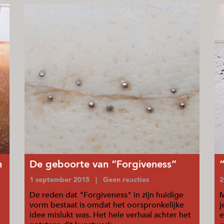
n
De geboorte van “Forgiveness”
1 september 2015 | Geen reacties
2
De reden dat "Forgiveness" in zijn huidige
M
vorm bestaat is omdat het oorspronkelijke
j
idee mislukt was. Het hele verhaal achter het
e