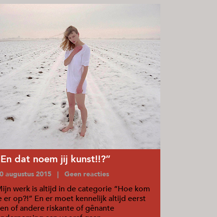
“En dat noem jij kunst!!?”
0 augustus 2015 | Geen reacties
ijn werk is altijd in de categorie “Hoe kom
e er op?!” En er moet kennelijk altijd eerst
en of andere riskante of gênante