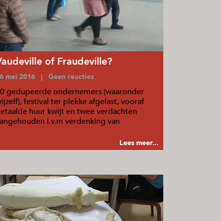
Vaudeville of Fraudeville?
6 mei 2016 | Geen reacties
0 gedupeerde ondernemers (waaronder
ijzelf), festival ter plekke afgelast, vooraf
etaalde huur kwijt en twee verdachten
angehouden i.v.m verdenking van
plichting.
Lees meer...