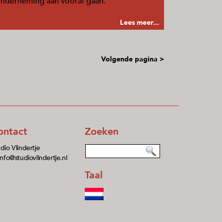
nderneming aan vooraf gaan.
Lees meer...
Volgende pagina >
ontact
Zoeken
dio Vlindertje
info@studiovlindertje.nl
Taal