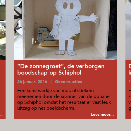
“De zonnegroet”, de verborgen
boodschap op Schiphol
26 januari 2016 | Geen reacties
1
Een kunstwerkje van metaal stiekem
E
meenemen door de scanner van de douane
z
op Schiphol omdat het resultaat er vast leuk
v
uitzag op het beeldscherm.
g
..
Lees meer...