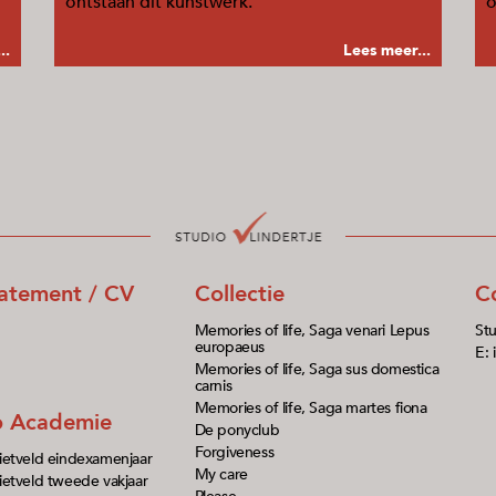
ontstaan dit kunstwerk.
o
..
Lees meer...
tatement / CV
Collectie
C
Memories of life, Saga venari Lepus
Stu
europaeus
E: 
Memories of life, Saga sus domestica
carnis
Memories of life, Saga martes fiona
io Academie
De ponyclub
Forgiveness
ietveld eindexamenjaar
My care
etveld tweede vakjaar