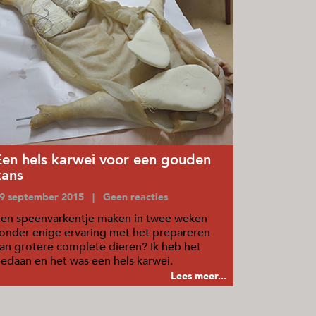
Een hels karwei voor een gouden
kans
9 september 2015 | Geen reacties
en speenvarkentje maken in twee weken
onder enige ervaring met het prepareren
an grotere complete dieren? Ik heb het
edaan en het was een hels karwei.
Lees meer...