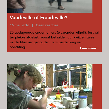
Vaudeville of Fraudeville?
16 mei 2016 | Geen reacties
20 gedupeerde ondernemers (waaronder wijzelf), festival
ter plekke afgelast, vooraf betaalde huur kwijt en twee
verdachten aangehouden i.v.m verdenking van
oplichting.
Lees meer...