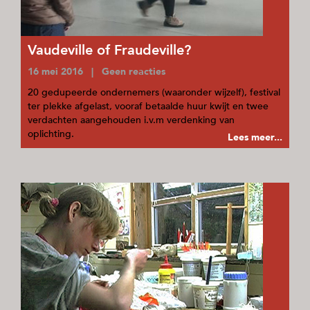
Vaudeville of Fraudeville?
16 mei 2016 | Geen reacties
20 gedupeerde ondernemers (waaronder wijzelf), festival
ter plekke afgelast, vooraf betaalde huur kwijt en twee
verdachten aangehouden i.v.m verdenking van
oplichting.
Lees meer...