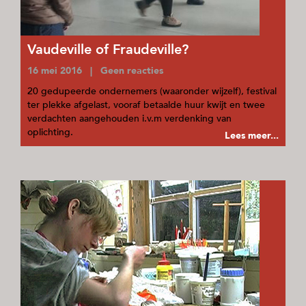
Vaudeville of Fraudeville?
16 mei 2016 | Geen reacties
20 gedupeerde ondernemers (waaronder wijzelf), festival
ter plekke afgelast, vooraf betaalde huur kwijt en twee
verdachten aangehouden i.v.m verdenking van
oplichting.
Lees meer...