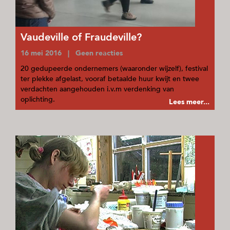
Vaudeville of Fraudeville?
16 mei 2016 | Geen reacties
20 gedupeerde ondernemers (waaronder wijzelf), festival
ter plekke afgelast, vooraf betaalde huur kwijt en twee
verdachten aangehouden i.v.m verdenking van
oplichting.
Lees meer...