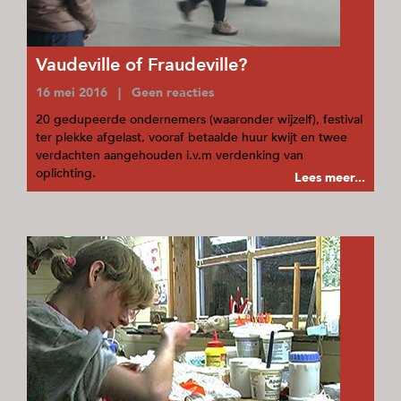
Vaudeville of Fraudeville?
16 mei 2016 | Geen reacties
20 gedupeerde ondernemers (waaronder wijzelf), festival
ter plekke afgelast, vooraf betaalde huur kwijt en twee
verdachten aangehouden i.v.m verdenking van
oplichting.
Lees meer...