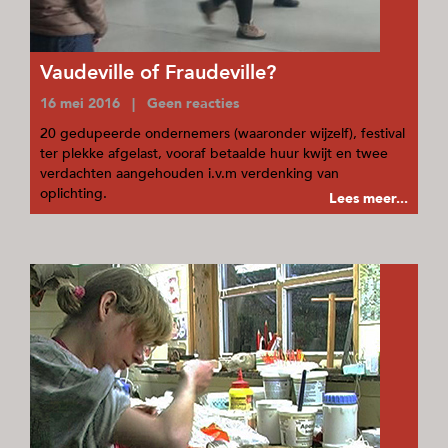
Vaudeville of Fraudeville?
16 mei 2016 | Geen reacties
20 gedupeerde ondernemers (waaronder wijzelf), festival
ter plekke afgelast, vooraf betaalde huur kwijt en twee
verdachten aangehouden i.v.m verdenking van
oplichting.
Lees meer...