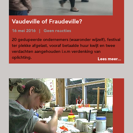
Vaudeville of Fraudeville?
16 mei 2016 | Geen reacties
20 gedupeerde ondernemers (waaronder wijzelf), festival
ter plekke afgelast, vooraf betaalde huur kwijt en twee
verdachten aangehouden i.v.m verdenking van
oplichting.
Lees meer...