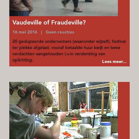
Vaudeville of Fraudeville?
16 mei 2016 | Geen reacties
20 gedupeerde ondernemers (waaronder wijzelf), festival
ter plekke afgelast, vooraf betaalde huur kwijt en twee
verdachten aangehouden i.v.m verdenking van
oplichting.
Lees meer...