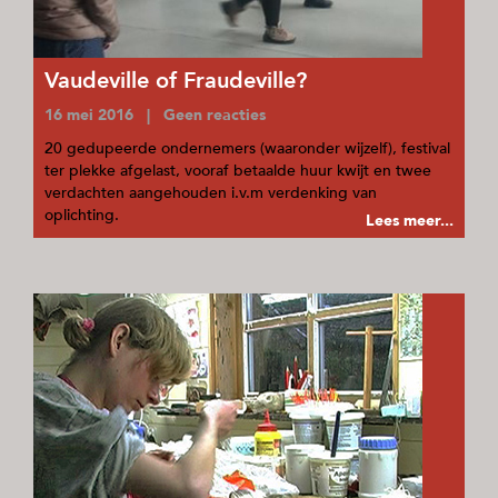
Vaudeville of Fraudeville?
16 mei 2016 | Geen reacties
20 gedupeerde ondernemers (waaronder wijzelf), festival
ter plekke afgelast, vooraf betaalde huur kwijt en twee
verdachten aangehouden i.v.m verdenking van
oplichting.
Lees meer...