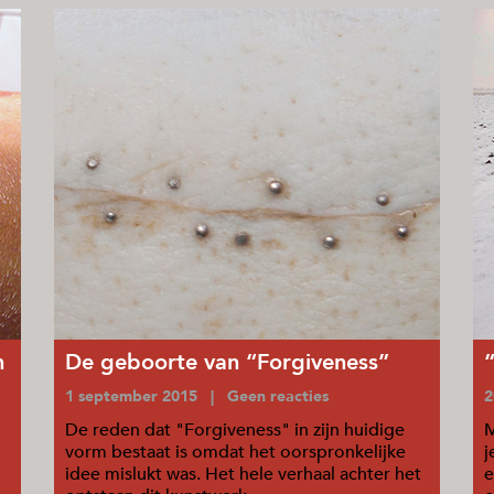
n
De geboorte van “Forgiveness”
1 september 2015 | Geen reacties
2
De reden dat "Forgiveness" in zijn huidige
M
vorm bestaat is omdat het oorspronkelijke
j
idee mislukt was. Het hele verhaal achter het
e