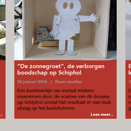
“De zonnegroet”, de verborgen
boodschap op Schiphol
26 januari 2016 | Geen reacties
1
Een kunstwerkje van metaal stiekem
E
meenemen door de scanner van de douane
z
op Schiphol omdat het resultaat er vast leuk
v
uitzag op het beeldscherm.
g
..
Lees meer...