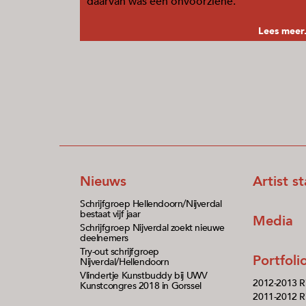
daarvan was een onvoorziene.
Lees meer.
Nieuws
Artist s
Schrijfgroep Hellendoorn/Nijverdal
bestaat vijf jaar
Media
Schrijfgroep Nijverdal zoekt nieuwe
deelnemers
Try-out schrijfgroep
Portfol
Nijverdal/Hellendoorn
Vlindertje Kunstbuddy bij UWV
2012-2013 R
Kunstcongres 2018 in Gorssel
2011-2012 Ri