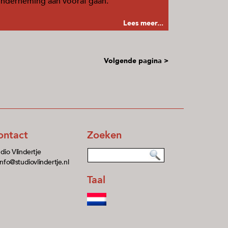
nderneming aan vooraf gaan.
Lees meer...
Volgende pagina >
ontact
Zoeken
dio Vlindertje
info@studiovlindertje.nl
Taal