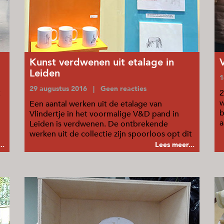
Kunst verdwenen uit etalage in
Leiden
1
29 augustus 2016 | Geen reacties
t
2
w
Een aantal werken uit de etalage van
b
Vlindertje in het voormalige V&D pand in
a
Leiden is verdwenen. De ontbrekende
o
werken uit de collectie zijn spoorloos opt dit
moment.
..
Lees meer...