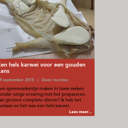
Een hels karwei voor een gouden
kans
9 september 2015 | Geen reacties
en speenvarkentje maken in twee weken
onder enige ervaring met het prepareren
an grotere complete dieren? Ik heb het
edaan en het was een hels karwei.
Lees meer...