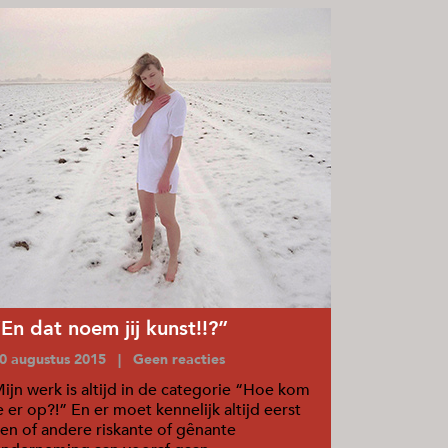
“En dat noem jij kunst!!?”
0 augustus 2015 | Geen reacties
ijn werk is altijd in de categorie “Hoe kom
e er op?!” En er moet kennelijk altijd eerst
en of andere riskante of gênante