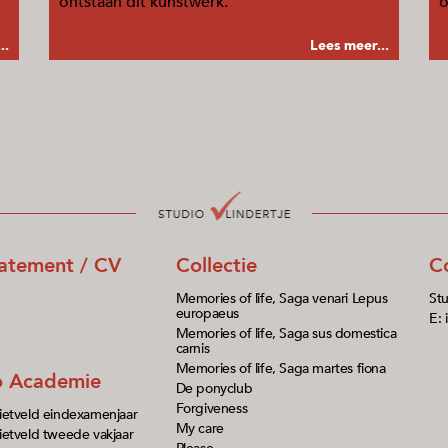
ontstaan dit kunstwerk.
o
..
Lees meer...
tatement / CV
Collectie
C
Memories of life, Saga venari Lepus
Stu
europaeus
E: 
Memories of life, Saga sus domestica
carnis
Memories of life, Saga martes fiona
io Academie
De ponyclub
Forgiveness
ietveld eindexamenjaar
My care
etveld tweede vakjaar