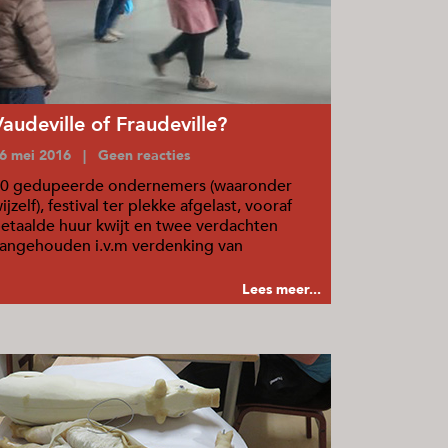
Vaudeville of Fraudeville?
6 mei 2016 | Geen reacties
0 gedupeerde ondernemers (waaronder
ijzelf), festival ter plekke afgelast, vooraf
etaalde huur kwijt en twee verdachten
angehouden i.v.m verdenking van
plichting.
Lees meer...