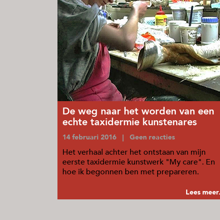
De weg naar het worden van een
echte taxidermie kunstenares
14 februari 2016 | Geen reacties
Het verhaal achter het ontstaan van mijn
eerste taxidermie kunstwerk "My care". En
hoe ik begonnen ben met prepareren.
Lees meer.