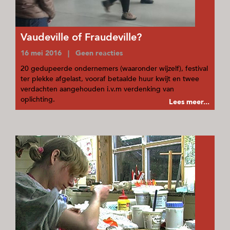
Vaudeville of Fraudeville?
16 mei 2016 | Geen reacties
20 gedupeerde ondernemers (waaronder wijzelf), festival
ter plekke afgelast, vooraf betaalde huur kwijt en twee
verdachten aangehouden i.v.m verdenking van
oplichting.
Lees meer...