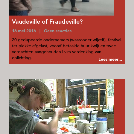
Vaudeville of Fraudeville?
16 mei 2016 | Geen reacties
20 gedupeerde ondernemers (waaronder wijzelf), festival
ter plekke afgelast, vooraf betaalde huur kwijt en twee
verdachten aangehouden i.v.m verdenking van
oplichting.
Lees meer...